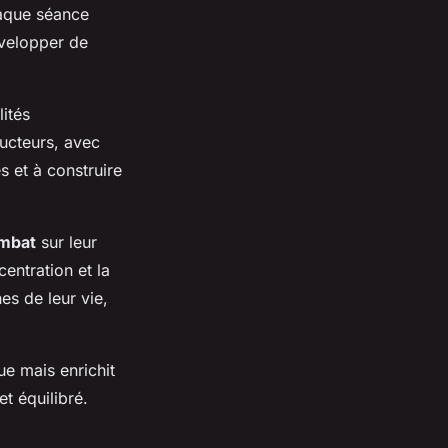
haque séance
évelopper de
lités
ructeurs, avec
s et à construire
ombat
sur leur
entration et la
es de leur vie,
ue mais enrichit
et équilibré.