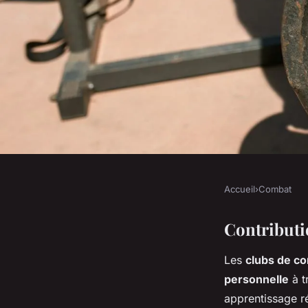
Accueil
›
Combat
COMBAT
Le rôle des clubs de
Contributi
Les
clubs de c
discipline personne
personnelle
à t
apprentissage ré