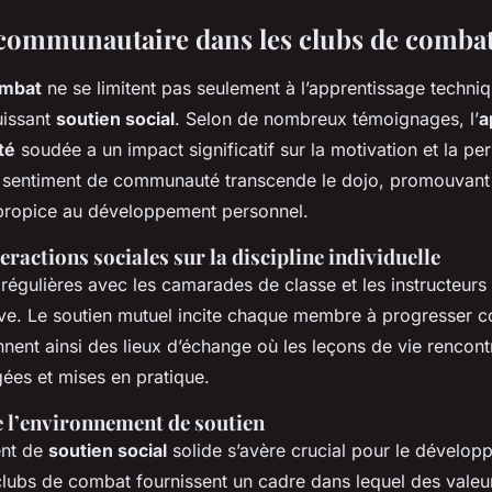
 communautaire dans les clubs de comba
ombat
ne se limitent pas seulement à l’apprentissage techniqu
uissant
soutien social
. Selon de nombreux témoignages, l’
a
té
soudée a un impact significatif sur la motivation et la pe
e sentiment de communauté transcende le dojo, promouvant
propice au développement personnel.
eractions sociales sur la discipline individuelle
 régulières avec les camarades de classe et les instructeurs
ive. Le soutien mutuel incite chaque membre à progresser c
nent ainsi des lieux d’échange où les leçons de vie rencont
gées et mises en pratique.
 l’environnement de soutien
ent de
soutien social
solide s’avère crucial pour le dévelo
clubs de combat fournissent un cadre dans lequel des valeur