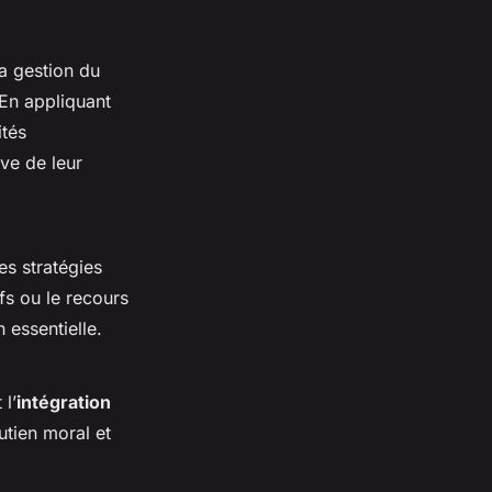
a gestion du
. En appliquant
ités
ive de leur
es stratégies
ifs ou le recours
 essentielle.
l’
intégration
utien moral et