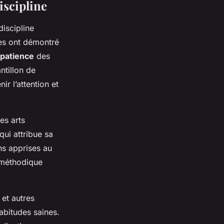
iscipline
discipline
es ont démontré
patience
des
ntillon de
ir l’attention et
es arts
ui attribue sa
ons apprises au
 méthodique
 et autres
habitudes saines.