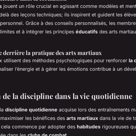
s
jouent un rôle crucial en agissant comme modèles et ment
delà des leçons techniques; ils inspirent et guident les élèv
ersonnel. Grâce à des conseils personnalisés, les membre
limites et à intégrer les principes
éducatifs
des arts martiau
 derrière la pratique des arts martiaux
ux utilisent des méthodes psychologiques pour renforcer
la 
aliser l’énergie et à gérer les émotions contribue à un dév
 de la discipline dans la vie quotidienne
 la
discipline quotidienne
acquise lors des entraînements ma
r maximiser les bénéfices des
arts martiaux
dans la vie de to
 cela commence par adopter des
habitudes
rigoureuses qui
vée dans les
clubs de combat
.