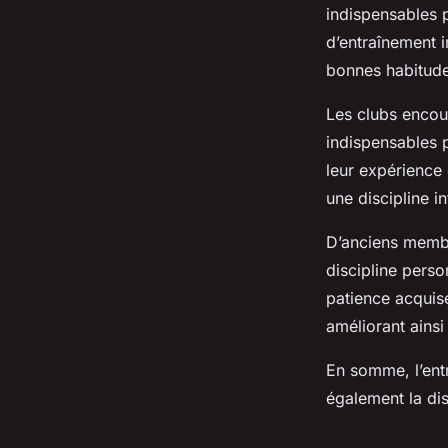
Jules
•
24 mars 2025
•
5 min de lecture
indispensables 
d’entraînement 
bonnes habitud
Les clubs encou
indispensables p
leur expérience 
une discipline in
D’anciens membr
discipline pers
patience acquise
améliorant ainsi
En somme, l’entr
également la dis