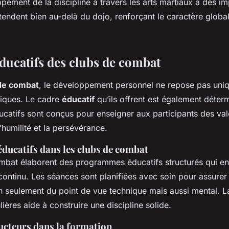
ppement de la discipline à travers les arts martiaux a des im
étendent bien au-delà du dojo, renforçant le caractère globa
ducatifs des clubs de combat
de combat
, le développement personnel ne repose pas uniq
iques. Le cadre
éducatif
qu’ils offrent est également déter
atifs sont conçus pour enseigner aux participants des vale
l’humilité et la persévérance.
ucatifs dans les clubs de combat
mbat élaborent des programmes éducatifs structurés qui e
continu. Les séances sont planifiées avec soin pour assurer
n seulement du point de vue technique mais aussi mental. L
lières aide à construire une discipline solide.
ructeurs dans la formation