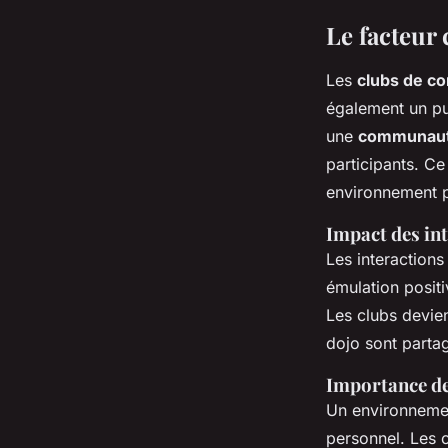
Le facteur
Les
clubs de c
également un p
une
communau
participants. C
environnement 
Impact des int
Les interactions
émulation posit
Les clubs devien
dojo sont parta
Importance de
Un environnem
personnel. Les 