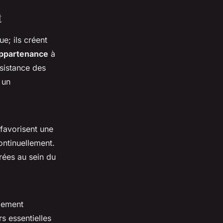
t
e; ils créent
ppartenance
à
rsistance des
 un
 favorisent une
ontinuellement.
rées au sein du
ppement
s essentielles