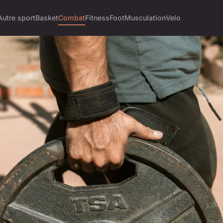
Autre sport
Basket
Combat
Fitness
Foot
Musculation
Velo