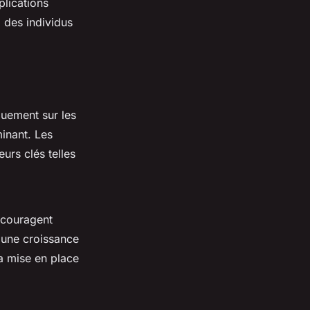
plications
l des individus
uement sur les
minant. Les
urs clés telles
ncouragent
 une croissance
a mise en place