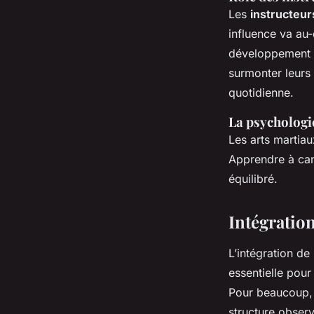
Les
instructeur
influence va au-
développement p
surmonter leurs 
quotidienne.
La psychologie
Les arts martia
Apprendre à can
équilibré.
Intégration
L’intégration de
essentielle pou
Pour beaucoup,
structure obser