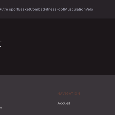
Autre sport
Basket
Combat
Fitness
Foot
Musculation
Velo
t
NAVIGATION
Accueil
er