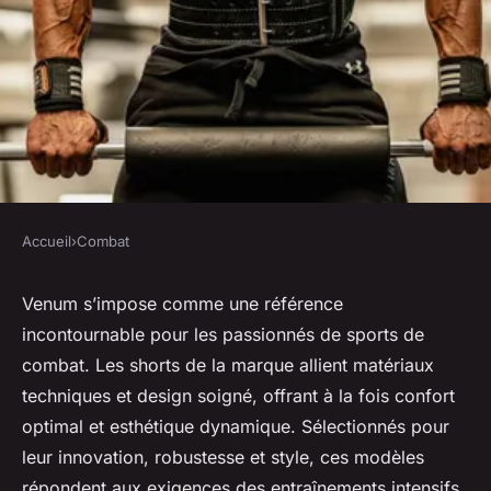
Accueil
›
Combat
COMBAT
Top 5 shorts de combat venum
Venum s’impose comme une référence
incontournable pour les passionnés de sports de
pour allier performance et
combat. Les shorts de la marque allient matériaux
style
techniques et design soigné, offrant à la fois confort
optimal et esthétique dynamique. Sélectionnés pour
Jules
•
18 octobre 2025
•
5 min de lecture
leur innovation, robustesse et style, ces modèles
répondent aux exigences des entraînements intensifs