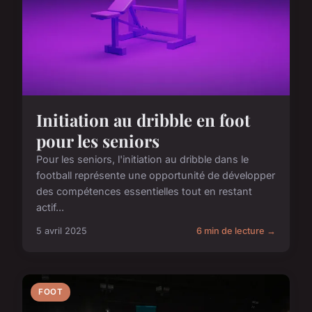
Initiation au dribble en foot
pour les seniors
Pour les seniors, l'initiation au dribble dans le
football représente une opportunité de développer
des compétences essentielles tout en restant
actif...
5 avril 2025
6 min de lecture →
FOOT