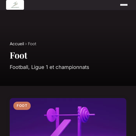
Accueil
› Foot
Foot
Football, Ligue 1 et championnats
FOOT