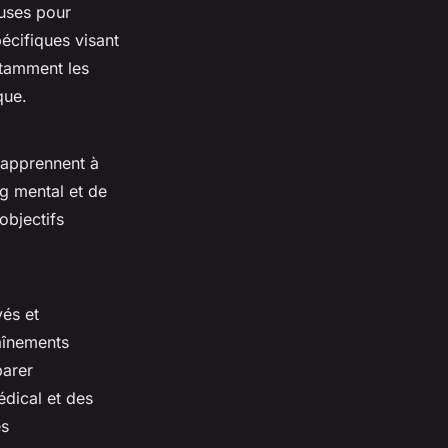
uses pour
écifiques visant
stamment les
que.
s apprennent à
ng mental et de
 objectifs
vés et
raînements
parer
édical et des
es