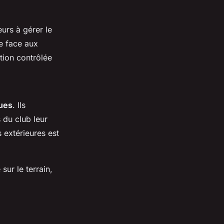
eurs à gérer le
e face aux
ation contrôlée
ues
. Ils
 du club leur
s extérieures est
sur le terrain,