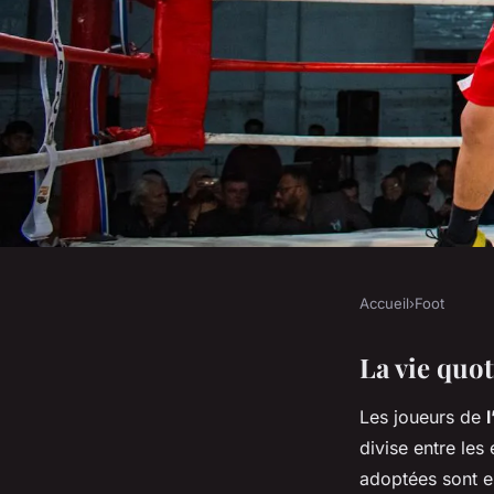
Accueil
›
Foot
FOOT
Le quotidien des jou
La vie quo
Les joueurs de
Monaco : dans les co
divise entre les
adoptées sont e