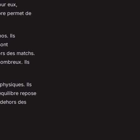
our eux,
ibre permet de
os. Ils
sont
ors des matchs.
nombreux. Ils
physiques. Ils
équilibre repose
n dehors des