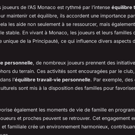
s joueurs de l’AS Monaco est rythmé par l’intense
équilibre 
our maintenir cet équilibre, ils accordent une importance part
 Cela les aide non seulement à se ressourcer, mais égalemen
e stable. En vivant à Monaco, les joueurs et leurs familles 
ie unique de la Principauté, ce qui influence divers aspects d
ie personnelle
, de nombreux joueurs prennent des initiativ
hors du terrain. Ces activités sont encouragées par le club,
 dans l’
équilibre travail-vie personnelle
. Par exemple, des
culturels sont mis à la disposition des familles pour favorise
orise également les moments de vie de famille en progra
oueurs et proches peuvent se retrouver. Cet engagement en
e
et familiale crée un environnement harmonieux, contribuan