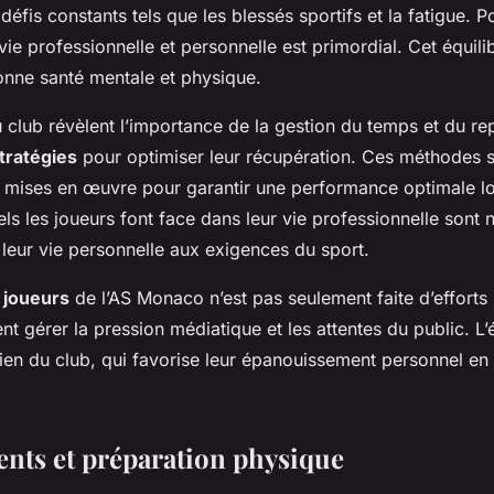
 défis constants tels que les blessés sportifs et la fatigue. P
e vie professionnelle et personnelle est primordial. Cet équil
onne santé mentale et physique.
 club révèlent l’importance de la gestion du temps et du rep
tratégies
pour optimiser leur récupération. Ces méthodes 
t mises en œuvre pour garantir une performance optimale l
ls les joueurs font face dans leur vie professionnelle sont 
leur vie personnelle aux exigences du sport.
 joueurs
de l’AS Monaco n’est pas seulement faite d’efforts 
t gérer la pression médiatique et les attentes du public. L’
tien du club, qui favorise leur épanouissement personnel e
nts et préparation physique