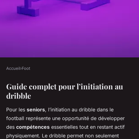
Accueil
›
Foot
FOOT
Guide complet pour l’initiation au
Initiation au dribble en foot
dribble
pour les seniors
Pour les
seniors
, l’initiation au dribble dans le
Jules
•
5 avril 2025
•
6 min de lecture
football représente une opportunité de développer
des
compétences
essentielles tout en restant actif
physiquement. Le dribble permet non seulement