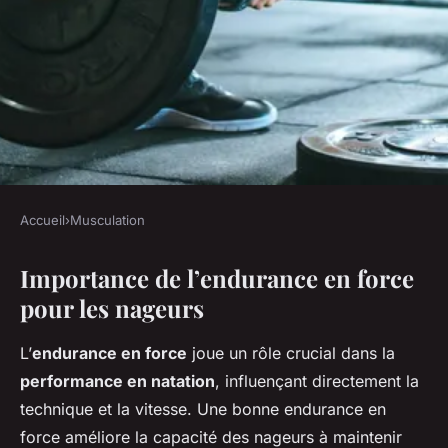
Accueil
›
Musculation
MUSCULATION
Importance de l’endurance en force
Endurance en force et
pour les nageurs
musculation pour les nageurs
L’
endurance en force
joue un rôle crucial dans la
Jules
•
12 avril 2025
•
5 min de lecture
performance en natation
, influençant directement la
technique et la vitesse. Une bonne endurance en
force améliore la capacité des nageurs à maintenir