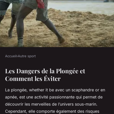
Accueil
›
Autre sport
AUTRE SPORT
Les Dangers de la Plongée et
Les dangers de la plongée et
Comment les Éviter
comment les éviter
La plongée, whether it be avec un scaphandre or en
Jules
•
15 mars 2025
•
5 min de lecture
apnée, est une activité passionnante qui permet de
découvrir les merveilles de l’univers sous-marin.
Cependant, elle comporte également des risques