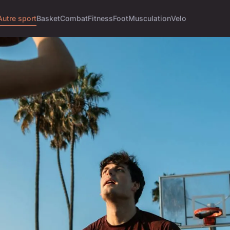
Autre sport
Basket
Combat
Fitness
Foot
Musculation
Velo