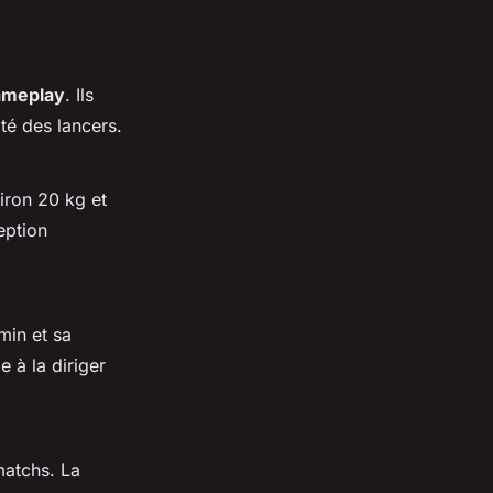
ameplay
. Ils
ité des lancers.
viron 20 kg et
eption
min et sa
 à la diriger
matchs. La