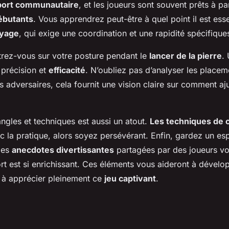
port communautaire
, et les joueurs sont souvent prêts à p
ébutants
. Vous apprendrez peut-être à quel point il est esse
ayage
, qui exige une coordination et une rapidité spécifique
trez-vous sur votre posture pendant le
lancer de la pierre
.
 précision et
efficacité
. N’oubliez pas d’analyser les placem
s adversaires, cela fournit une vision claire sur comment aj
ngles et techniques est aussi un atout.
Les techniques de c
c la pratique, alors soyez persévérant. Enfin, gardez un espr
Des
anecdotes divertissantes
partagées par des joueurs vo
rt est si enrichissant. Ces éléments vous aideront à dévelo
 à apprécier pleinement ce
jeu captivant
.