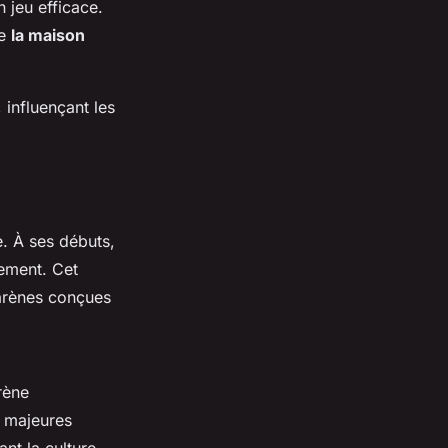
 jeu efficace.
de
la maison
influençant les
. À ses débuts,
lement. Cet
 arènes conçues
rène
s majeures