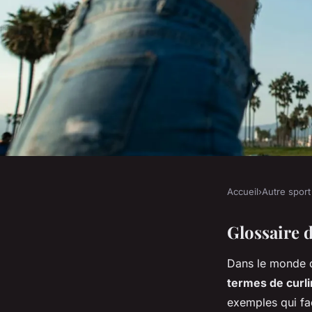
Accueil
›
Autre sport
AUTRE SPORT
Introduction à la te
Glossaire d
Dans le monde d
curling
termes de curl
exemples qui fa