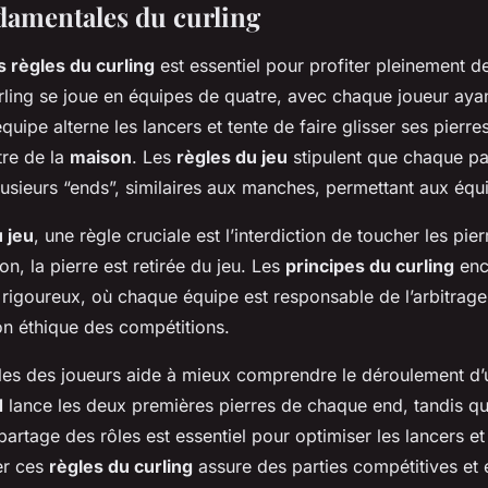
damentales du curling
 règles du curling
est essentiel pour profiter pleinement d
rling se joue en équipes de quatre, avec chaque joueur ayan
quipe alterne les lancers et tente de faire glisser ses pierre
tre de la
maison
. Les
règles du jeu
stipulent que chaque par
sieurs “ends”, similaires aux manches, permettant aux équi
u jeu
, une règle cruciale est l’interdiction de toucher les pie
, la pierre est retirée du jeu. Les
principes du curling
enc
f rigoureux, où chaque équipe est responsable de l’arbitrage
on éthique des compétitions.
ôles des joueurs aide à mieux comprendre le déroulement d’
d
lance les deux premières pierres de chaque end, tandis q
 partage des rôles est essentiel pour optimiser les lancers e
er ces
règles du curling
assure des parties compétitives et 