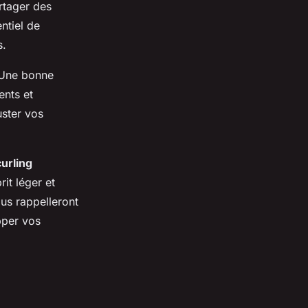
artager des
ntiel de
s.
 Une bonne
ents et
uster vos
urling
it léger et
us rappelleront
pper vos