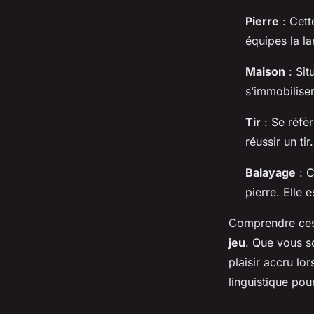
Jules
•
10 mars 2025
•
4 min de lecture
Pierre
: Cett
équipes la l
Maison
: Sit
s’immobiliser
Tir
: Se réfè
réussir un tir.
Balayage
: C
pierre. Elle 
Comprendre ces
jeu
. Que vous 
plaisir accru lo
linguistique pou