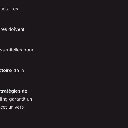
ties. Les
rres doivent
essentielles pour
ctoire
de la
stratégies de
ling garantit un
 cet univers