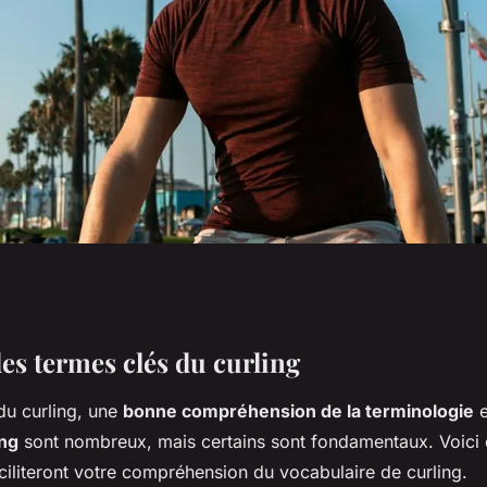
rminologie du
es termes clés du curling
u curling, une
bonne compréhension de la terminologie
e
ing
sont nombreux, mais certains sont fondamentaux. Voici
ciliteront votre compréhension du vocabulaire de curling.