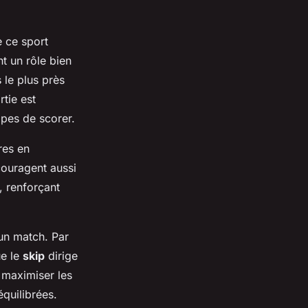
e ce sport
t un rôle bien
s le plus près
tie est
pes de scorer.
rres en
ouragent aussi
, renforçant
un match. Par
ue le
skip
dirige
t maximiser les
équilibrées.