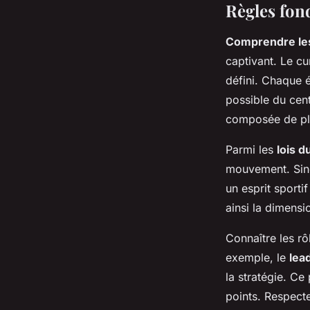
Règles fon
Comprendre les
captivant. Le cu
défini. Chaque é
possible du cen
composée de plu
Parmi les
lois d
mouvement. Sinon
un esprit sporti
ainsi la dimensi
Connaître les r
exemple, le
lea
la stratégie. Ce
points. Respect