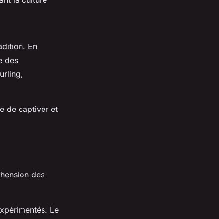
nt la culture
adition. En
e des
rling,
e de captiver et
hension des
expérimentés. Le