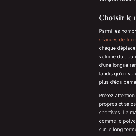
Jules
•
14 août 2025
•
6 min de lecture
Choisir le 
Parmi les nombr
séances de fitn
chaque déplacem
volume doit corr
d’une longue ran
tandis qu’un vo
plus d’équipeme
Prêtez attentio
propres et sales
sportives. La mat
comme le polyest
sur le long term