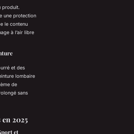
u produit.
re une protection
ge le contenu
ge à l’air libre
nture
urré et des
einture lombaire
stème de
prolongé sans
 en 2025
Sport et