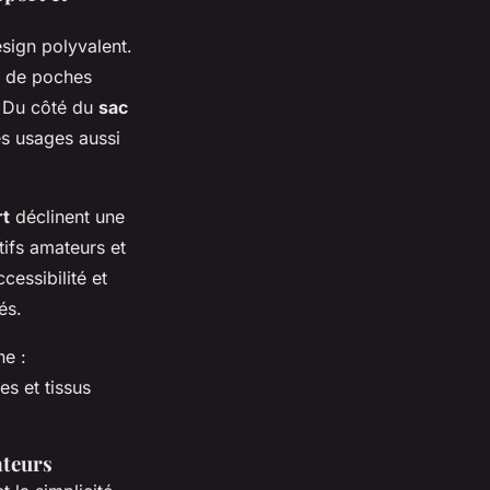
esign polyvalent.
t de poches
. Du côté du
sac
les usages aussi
rt
déclinent une
tifs amateurs et
cessibilité et
és.
ne :
s et tissus
ateurs