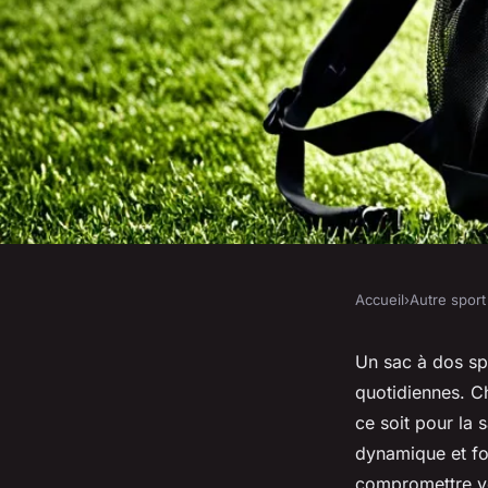
Accueil
›
Autre sport
AUTRE SPORT
Le sac à dos sport : a
Un sac à dos spo
quotidiennes. Ch
fonctionnalité !
ce soit pour la 
dynamique et fo
compromettre vo