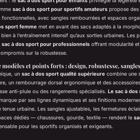
ent : le
sac à dos sport pour enfants
privilégie la légèreté e
gamme
sac à dos sport pour sportifs amateurs
propose des 
fonctionnelles, avec sangles rembourrées et espaces orga
os sport femme
met en avant des sacs adaptés à la morpho
bien à l’entraînement intensif qu’aux sorties urbaines. Les 
n
sac à dos sport pour professionnels
offrant modularité et
ompromis sur la robustesse.
modèles et points forts : design, robustesse, sangles
hnique, un
sac à dos sport qualité supérieure
combine une s
usure, un rembourrage dorsal ergonomique et des accessoire
e anti-pluie ou des rangements spécialisés.
Le sac à dos
arque par ses lignes dynamiques et ses finitions modernes
 tenue urbaine. Les sangles ajustables, les fermetures éclai
spaces dédiés — chaussures, gourde, textile — rendent le
sa
nsable pour les sportifs organisés et exigeants.