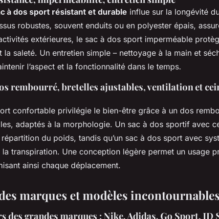
c à dos sport résistant et durable
influe sur la longévité d
 tissus robustes, souvent enduits ou en polyester épais, assu
 activités extérieures, le sac à dos sport imperméable protè
t la saleté. Un entretien simple – nettoyage à la main et sécha
intenir l’aspect et la fonctionnalité dans le temps.
s rembourré, bretelles ajustables, ventilation et cei
rt confortable privilégie le bien-être grâce à un dos rembo
bles, adaptés à la morphologie. Un sac à dos sportif avec c
 répartition du poids, tandis qu’un sac à dos sport avec sy
te la transpiration. Une conception légère permet un usage 
imisant ainsi chaque déplacement.
es marques et modèles incontournables
rs des grandes marques : Nike, Adidas, Go Sport, JD 