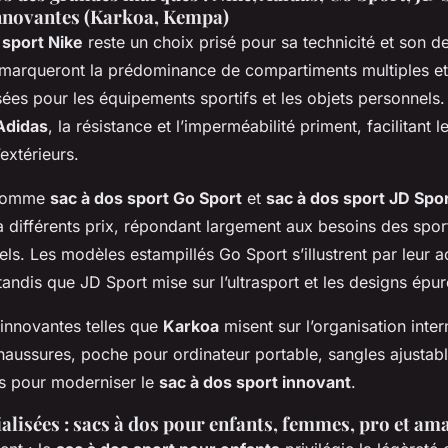
innovantes (Karkoa, Kempa)
 sport Nike
reste un choix prisé pour sa technicité et son d
marqueront la prédominance de compartiments multiples e
sées pour les équipements sportifs et les objets personnels
Adidas
, la résistance et l’imperméabilité priment, facilitant 
’extérieurs.
 comme
sac à dos sport Go Sport
et
sac à dos sport JD Spo
à différents prix, répondant largement aux besoins des spor
ls. Les modèles estampillés Go Sport s’illustrent par leur ac
andis que JD Sport mise sur l’ultrasport et les designs épur
 innovantes telles que
Karkoa
misent sur l’organisation inter
aussures, poche pour ordinateur portable, sangles ajustable
s pour moderniser le
sac à dos sport innovant
.
lisées : sacs à dos pour enfants, femmes, pro et am