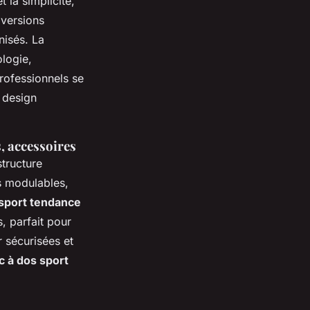
t la simplicité,
versions
nisés. La
logie,
professionnels se
 design
, accessoires
tructure
s modulables,
 sport tendance
, parfait pour
r sécurisées et
c à dos sport