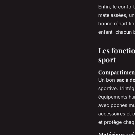
Enfin, le confor
matelassées, un
bonne répartiti
enfant, chacun 
Les fonctio
sport
Compartiments
Un bon
sac à d
sportive. L’inté
équipements hum
avec poches mul
accessoires et 
et protège chaq
Matériaux : ré