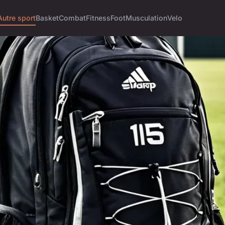
Autre sport
Basket
Combat
Fitness
Foot
Musculation
Velo