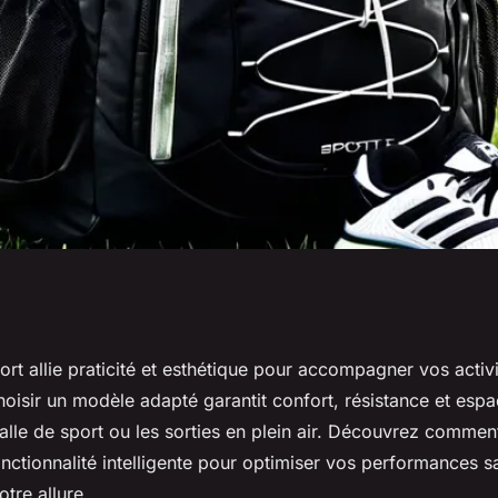
lliez style et
rt allie praticité et esthétique pour accompagner vos activ
oisir un modèle adapté garantit confort, résistance et espa
salle de sport ou les sorties en plein air. Découvrez commen
nctionnalité intelligente pour optimiser vos performances s
tre allure.