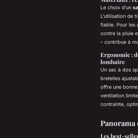
Le choix d’un
sa
L’utilisation de
fiable. Pour les
contre la pluie e
– contribue à ma
Ergonomie : do
lombaire
Un sac à dos spo
bretelles ajusta
offre une bonne
ventilation limi
contrainte, opt
Panorama d
Les best-selle