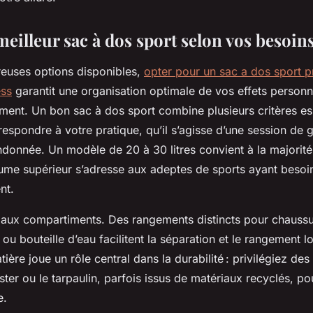
meilleur sac à dos sport selon vos besoin
euses options disponibles,
opter pour un sac a dos sport p
ess
garantit une organisation optimale de vos effets personn
ent. Un bon sac à dos sport combine plusieurs critères esse
espondre à votre pratique, qu’il s’agisse d’une session de
donnée. Un modèle de 20 à 30 litres convient à la majorité 
lume supérieur s’adresse aux adeptes de sports ayant besoi
nt.
n aux compartiments. Des rangements distincts pour chauss
 ou bouteille d’eau facilitent la séparation et le rangement lo
ière joue un rôle central dans la durabilité : privilégiez des 
er ou le tarpaulin, parfois issus de matériaux recyclés, pou
e.