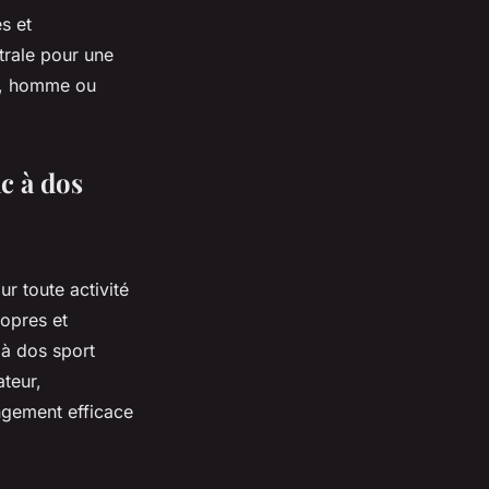
s et
trale pour une
me, homme ou
ac à dos
ur toute activité
ropres et
à dos sport
teur,
ngement efficace