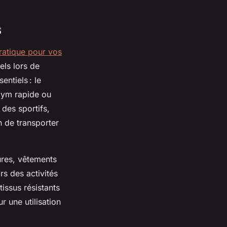
s
ratique pour vos
els lors de
ntiels : le
 gym rapide ou
des sportifs,
n de transporter
ures, vêtements
rs des activités
tissus résistants
r une utilisation