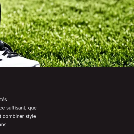
ités
ce suffisant, que
t combiner style
ans