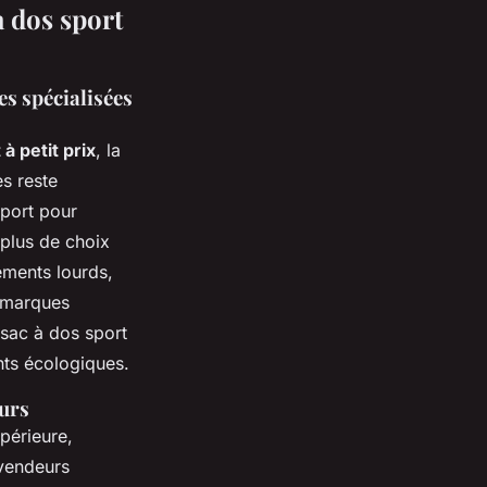
à dos sport
s spécialisées
à petit prix
, la
s reste
sport pour
plus de choix
ements lourds,
s marques
sac à dos sport
nts écologiques.
eurs
périeure,
 vendeurs