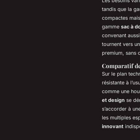
Les besoins vari
tandis que la 
compactes mais 
gamme
sac à d
convenant aussi 
tournent vers u
premium, sans c
Comparatif de 
Sur le plan tec
résistante à l’
comme une houss
et design
se dém
s’accorder à une
les multiples e
innovant
indispe